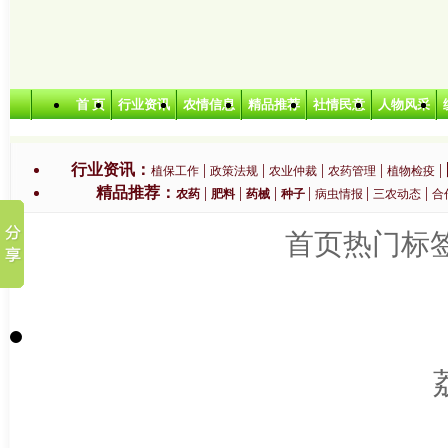
首 页
行业资讯
农情信息
精品推荐
社情民意
人物风采
行业资讯：
|
|
|
|
|
植保工作
政策法规
农业仲裁
农药管理
植物检疫
精品推荐：
|
|
|
|
|
|
农药
肥料
药械
种子
病虫情报
三农动态
合
首页
热门标
特色农业：
|
|
|
|
无公害农产品
绿色农产品
有机农产品
生产基地
农业