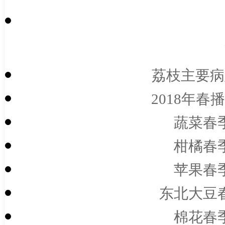
荔枝主要病
2018年
蔬菜春
柑橘春
苹果春
东北大豆
棉花春