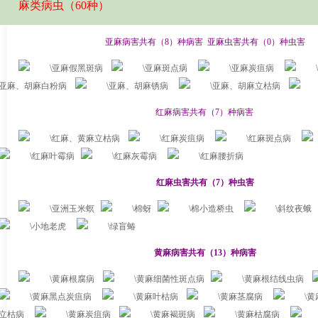
麻类病虫（
60
种）
亚麻病害共有（
8
）种病害
亚麻虫害共有（
0
）种虫害
亚麻假黑斑病
亚麻斑点病
亚麻炭疽病
亚麻、胡麻白粉病
亚麻、胡麻锈病
亚麻、胡麻立枯病
红麻病害共有（
7
）种病害
红麻、黄麻立枯病
红麻炭疽病
红麻斑点病
红麻叶霉病
红麻灰霉病
红麻腰折病
红麻虫害共有（
7
）种虫害
亚洲玉米螟
棉蚜
棉小造桥虫
斜纹夜蛾
小地老虎
绿盲蝽
黄麻病害共有（
13
）种病害
黄麻根腐病
黄麻细菌性斑点病
黄麻根结线虫病
黄麻黑点炭疽病
黄麻叶枯病
黄麻茎腐病
黄
立枯病
黄麻炭疽病
黄麻褐斑病
黄麻枯腐病