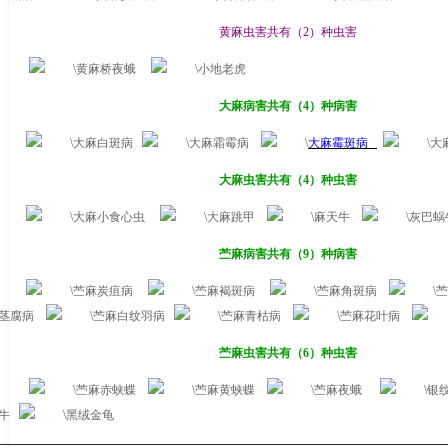
黄麻虫害共有（
2
）种虫害
黄麻桥夜蛾
小地老虎
大麻病害共有（
4
）种病害
大麻白斑病
大麻霜霉病
大麻霉斑病
大
大麻虫害共有（
4
）种虫害
大麻小食心虫
大麻跳甲
麻天牛
灰巴蜗
苎麻病害共有（
9
）种病害
苎麻炭疽病
苎麻褐斑病
苎麻角斑病
苎
茎腐病
苎麻白纹羽病
苎麻青枯病
苎麻花叶病
苎麻虫害共有（
6
）种虫害
苎麻赤蛱蝶
苎麻黄蛱蝶
苎麻夜蛾
银
牛
黑绒金龟