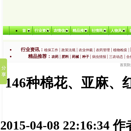
首 页
行业资讯
农情信息
精品推荐
社情民意
人物风采
行业资讯：
|
|
|
|
|
植保工作
政策法规
农业仲裁
农药管理
植物检疫
精品推荐：
|
|
|
|
|
|
农药
肥料
药械
种子
病虫情报
三农动态
合
首页
防
特色农业：
|
|
|
|
无公害农产品
绿色农产品
有机农产品
生产基地
农业
146种棉花、亚麻
2015-04-08 22:16:34
作