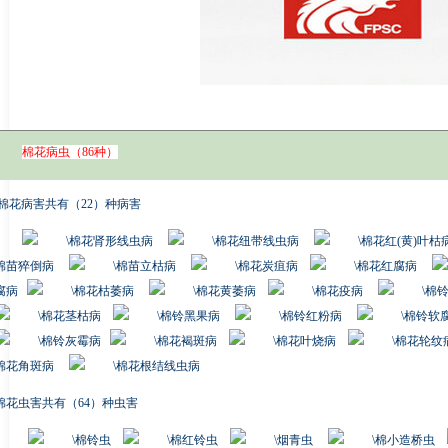
棉花病虫（
86
种）
棉花病害共有（
22
）种病害
棉花肾形线虫病
棉花纽带线虫病
棉花红
(
黄
)
叶枯
棉苗猝倒病
棉苗立枯病
棉花炭疽病
棉花红腐病
腐病
棉花枯萎病
棉花黄萎病
棉花疫病
棉
棉花茎枯病
棉铃黑果病
棉铃红粉病
棉铃软
棉铃灰霉病
棉花褐斑病
棉花叶烧病
棉花轮纹
棉花角斑病
棉花根结线虫病
棉花虫害共有（
64
）种虫害
棉铃虫
棉红铃虫
烟青虫
棉小造桥虫