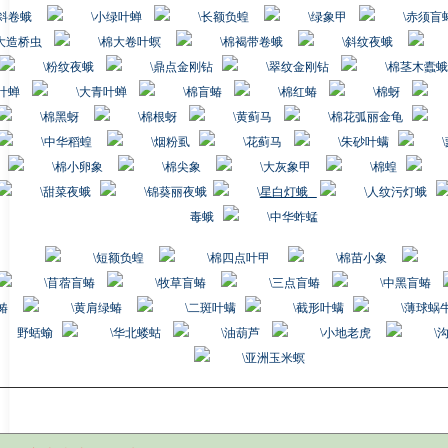
斜卷蛾
小绿叶蝉
长额负蝗
绿象甲
赤须盲
大造桥虫
棉大卷叶螟
棉褐带卷蛾
斜纹夜蛾
粉纹夜蛾
鼎点金刚钻
翠纹金刚钻
棉茎木蠹蛾
叶蝉
大青叶蝉
棉盲蝽
棉红蝽
棉蚜
棉黑蚜
棉根蚜
黄蓟马
棉花弧丽金龟
中华稻蝗
烟粉虱
花蓟马
朱砂叶螨
棉小卵象
棉尖象
大灰象甲
棉蝗
甜菜夜蛾
锦葵丽夜蛾
星白灯蛾
人纹污灯蛾
毒蛾
中华蚱蜢
短额负蝗
棉四点叶甲
棉苗小象
苜蓿盲蝽
牧草盲蝽
三点盲蝽
中黑盲蝽
蝽
黄肩绿蝽
二斑叶螨
截形叶螨
薄球蜗
野蛞蝓
华北蝼蛄
油葫
芦
小地老虎
亚洲玉米螟