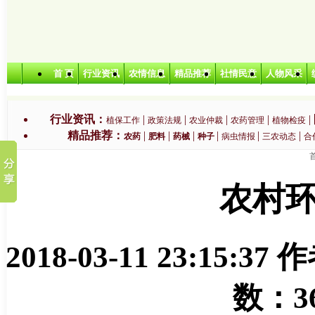
首 页
行业资讯
农情信息
精品推荐
社情民意
人物风采
行业资讯：
|
|
|
|
|
植保工作
政策法规
农业仲裁
农药管理
植物检疫
精品推荐：
|
|
|
|
|
|
农药
肥料
药械
种子
病虫情报
三农动态
合
特色农业：
|
|
|
|
无公害农产品
绿色农产品
有机农产品
生产基地
农业
农村
2018-03-11 23:15:37
作
数：
3