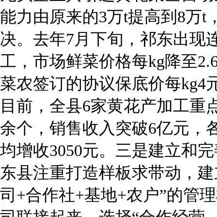
能力由原来的
3
万
t
提高到
8
万
t
决。去年
7
月下旬，祁东出现
工，市场鲜菜价格每
kg
降至
2.
菜农签订的协议保底价每
kg4
目前，全县
6
家黄花产加工重
余个，销售收入突破
6
亿元，
均增收
3050
元。三是建立和完
东县注重打造样板求带动，建
司
+
合作社
+
基地
+
农户”的管