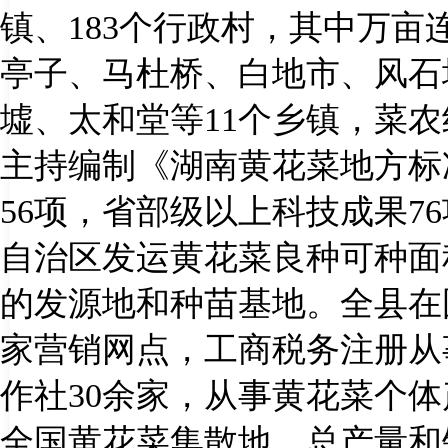
镇、
183
个行政村，其中万亩
亭子、马杜桥、白地市、风石
墟、太和堂等
11
个乡镇，菜农
主持编制《湖南黄花菜地方标
56
项，省部级以上科技成果
76
自治区发运黄花菜良种可种面
的发源地和种苗基地。全县在
家营销网点，工商税务注册从
作社
30
余家，从事黄花菜个体
全国黄花菜集散地，总产量和