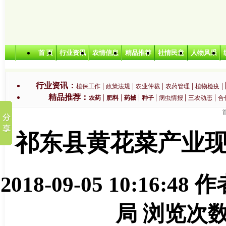
首 页
行业资讯
农情信息
精品推荐
社情民意
人物风采
行业资讯：
|
|
|
|
|
植保工作
政策法规
农业仲裁
农药管理
植物检疫
精品推荐：
|
|
|
|
|
|
农药
肥料
药械
种子
病虫情报
三农动态
合
特色农业：
|
|
|
|
无公害农产品
绿色农产品
有机农产品
生产基地
农业
祁东县黄花菜产业
2018-09-05 10:16:48
作
局 浏览次