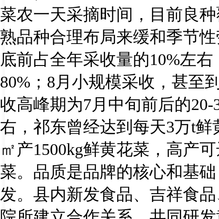
菜农一天采摘时间，目前良种
熟品种合理布局来缓和季节性
底前占全年采收量的
10%
左右
80%
；
8
月小规模采收，甚至
收高峰期为
7
月中旬前后的
20-
右，祁东曾经达到每天
3
万
t
鲜
㎡产
1500kg
鲜黄花菜，高产可
菜。品质是品牌的核心和基础
发。县内新发食品、吉祥食品
院所建立合作关系，共同研发