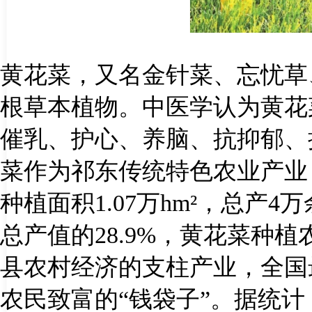
黄花菜，又名金针菜、忘忧草
根草本植物。中医学认为黄花
催乳、护心、养脑、抗抑郁、
菜作为祁东传统特色农业产业
种植面积
1.07
万
hm
²，总产
4
万
总产值的
28.9%
，黄花菜种植
县农村经济的支柱产业，全国
农民致富的“钱袋子”。据统