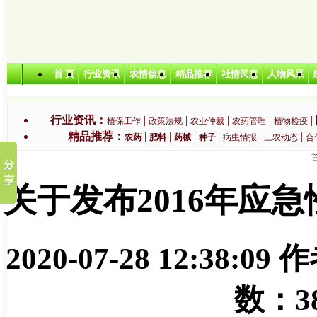
首 页
行业资讯
农情信息
精品推荐
社情民意
人物风采
行业资讯：
|
|
|
|
|
植保工作
政策法规
农业仲裁
农药管理
植物检疫
精品推荐：
|
|
|
|
|
|
农药
肥料
药械
种子
病虫情报
三农动态
合
特色农业：
|
|
|
|
无公害农产品
绿色农产品
有机农产品
生产基地
农业
关于发布2016年应
2020-07-28 12:38:09
作
数：
3