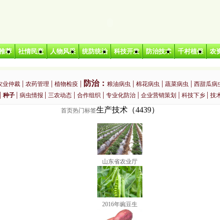
推荐
社情民意
人物风采
统防统治
科技开发
防治技术
千村植保
农
|
|
|
防治：
|
|
|
农业仲裁
农药管理
植物检疫
粮油病虫
棉花病虫
蔬菜病虫
西甜瓜病
|
|
|
|
|
|
|
|
种子
病虫情报
三农动态
合作组织
专业化防治
企业营销策划
科技下乡
技
生产技术（4439）
首页
热门标签
|
|
|
|
|
合作单位：
|
品
有机农产品
生产基地
农业产业化
龙头企业
酒店宾馆
餐厅
山东省农业厅
2016年豌豆生