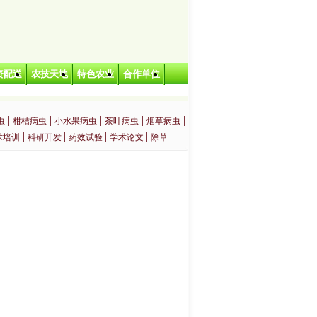
资配送
农技天地
特色农业
合作单位
|
|
|
|
|
虫
柑桔病虫
小水果病虫
茶叶病虫
烟草病虫
|
|
|
|
术培训
科研开发
药效试验
学术论文
除草
|
|
|
|
|
|
机关
学校
公园
白蚁防治
社区服务
灭鼠