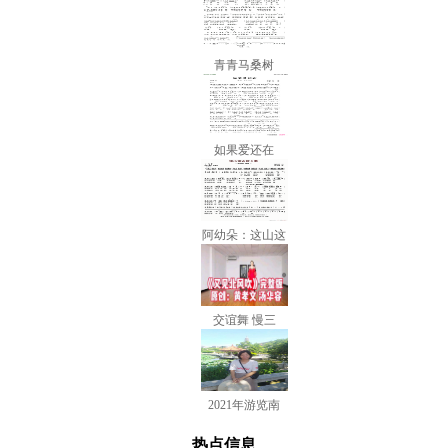
青青马桑树
如果爱还在
阿幼朵：这山这
交谊舞 慢三
2021年游览南
热点信息