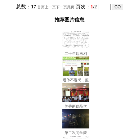
总数：
17
页次：
1
/2
首页
上一页
下一页
尾页
推荐图片信息
二十年后再相
退休不退岗，服
美香两优晶丝
第二次同学聚