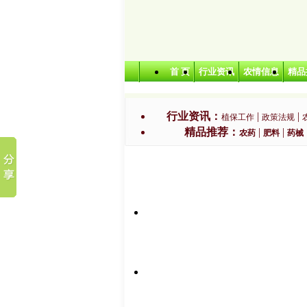
首 页
行业资讯
农情信息
精品
行业资讯：
|
|
植保工作
政策法规
精品推荐：
|
|
农药
肥料
药械
特色农业：
|
无公害农产品
绿色农产